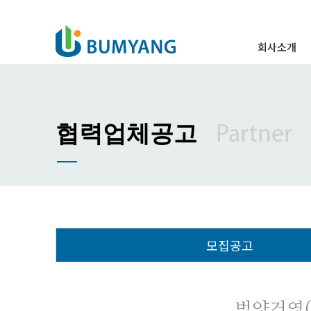
회사소개
인사말
경영이념
주요연혁
Partner
협력업체공고
조직도
특허 및 표창
오시는 길
모집공고
범양건영(