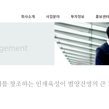
회사소개
사업분야
투자정보
홍보센
인사말
주택사업
경영정보
CI / BI
경영이념
건축사업
주가정보
브랜드스
주요연혁
토목사업
IR/FS 공고
보도자료
agement
조직도
모듈러사업
공시사항
범양건영
특허 및 표창
공시정보관리규정
오시는 길
치를 창조하는 인재육성이 범양건영의 큰 