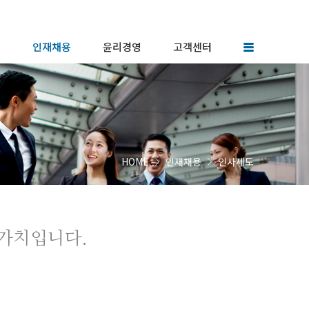
터
인재채용
윤리경영
고객센터
인재상
윤리헌장
협력업체등록
토리
인사제도
윤리규범
FAQ
채용공고
윤리행동지침
 소식
복리후생
사이버신문고
HOME
인재채용
인사제도
가치입니다.