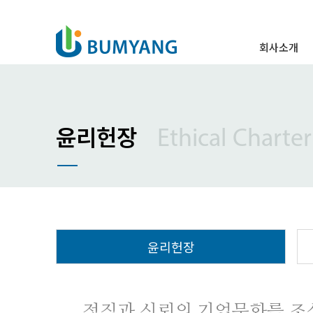
회사소개
인사말
경영이념
주요연혁
윤리헌장
Ethical Charter
조직도
특허 및 표창
오시는 길
윤리헌장
정직과 신뢰의 기업문화를 조