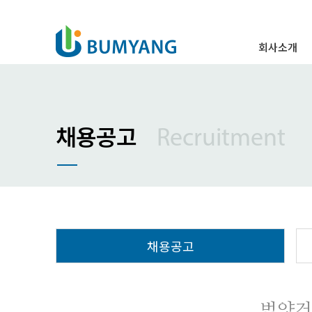
회사소개
인사말
경영이념
주요연혁
채용공고
Recruitment
조직도
특허 및 표창
오시는 길
채용공고
범양건