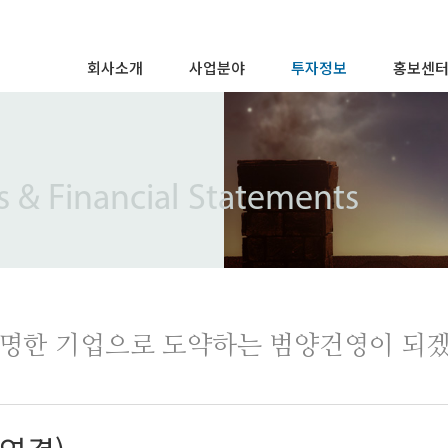
회사소개
사업분야
투자정보
홍보센
인사말
주택사업
경영정보
CI / BI
경영이념
건축사업
주가정보
브랜드스
주요연혁
토목사업
IR/FS 공고
보도자료
s & Financial Statements
조직도
모듈러사업
공시사항
범양건영
특허 및 표창
공시정보관리규정
오시는 길
투명한 기업으로 도약하는 범양건영이 되겠