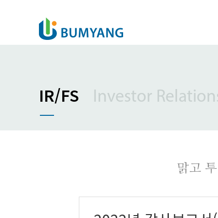
IR/FS
Investor Relation
맑고 