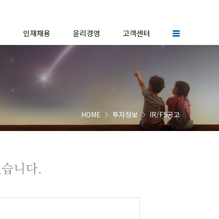
터
인재채용
윤리경영
고객센터
인재상
윤리헌장
협력업체등록
토리
인사제도
윤리규범
FAQ
채용공고
윤리행동지침
 소식
복리후생
사이버신문고
HOME
투자정보
IR/FS공고
습니다.