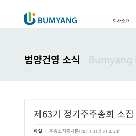
회사소개
인사말
경영이념
주요연혁
범양건영 소식
Bumyang
조직도
특허 및 표창
오시는 길
제63기 정기주주총회 소집 
파일
주총소집통지문(20210312) v1.0.pdf
l