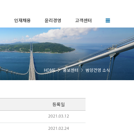
터
인재채용
윤리경영
고객센터
인재상
윤리헌장
협력업체등록
토리
인사제도
윤리규범
FAQ
채용공고
윤리행동지침
 소식
복리후생
사이버신문고
HOME
홍보센터
범양건영 소식
등록일
2021.03.12
2021.02.24