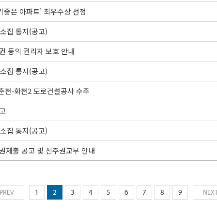
살기좋은 아파트’ 최우수상 선정
소집 통지(공고)
권 등의 권리자 보호 안내
소집 통지(공고)
 춘천-화천2 도로건설공사 수주
고
소집 통지(공고)
권제출 공고 및 신주권교부 안내
PREV
1
2
3
4
5
6
7
8
9
NEX