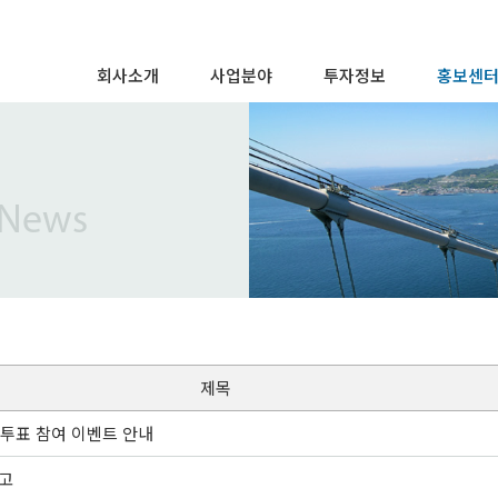
회사소개
사업분야
투자정보
홍보센
인사말
주택사업
경영정보
CI / BI
경영이념
건축사업
주가정보
브랜드스
주요연혁
토목사업
IR/FS 공고
보도자료
 News
조직도
모듈러사업
공시사항
범양건영
특허 및 표창
공시정보관리규정
오시는 길
제목
자투표 참여 이벤트 안내
고