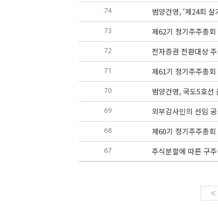
범양건영, ‘제24회 
74
제62기 정기주주총회 
73
전자증권 전환대상 주
72
제61기 정기주주총회 
71
범양건영, 국도5호선
70
외부감사인의 선임 공
69
제60기 정기주주총회 
68
주식분할에 따른 구주
67
<