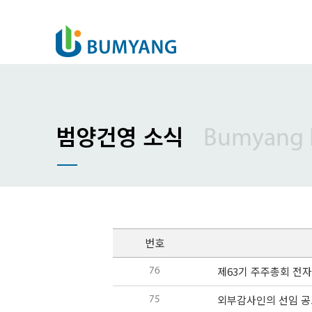
범양건영 소식
Bumyang
번호
제63기 주주총회 전
76
외부감사인의 선임 공
75