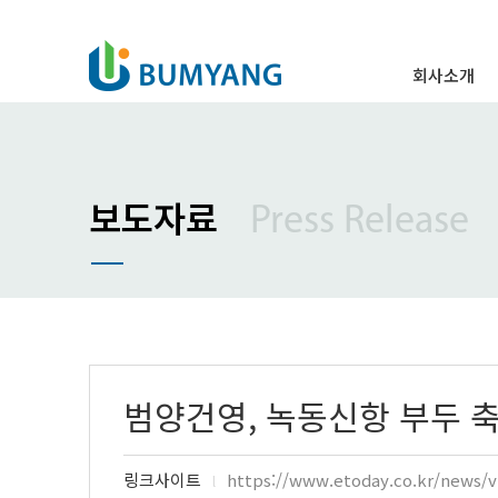
회사소개
인사말
경영이념
주요연혁
보도자료
Press Release
조직도
특허 및 표창
오시는 길
범양건영, 녹동신항 부두 
링크사이트
https://www.etoday.co.kr/news/v
l