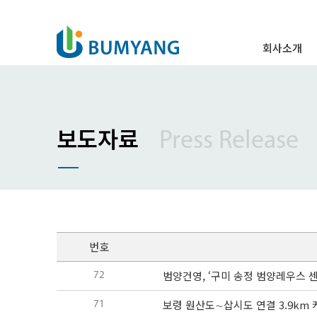
회사소개
인사말
경영이념
주요연혁
보도자료
Press Release
조직도
특허 및 표창
오시는 길
번호
범양건영, ‘구미 송정 범양레우스 
72
보령 원산도∼삽시도 연결 3.9km
71