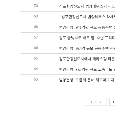
김포한강신도시 범양레우스 라세느,
70
`김포한강신도시 범양레우스 라세느
69
범양건영, 941억원 규모 공동주택
68
김포 금빛수로 바로 앞 ‘수변 프리
67
범양건영, 984억 규모 공동주택 
66
김포한강신도시에서 테라스형 타운
65
범양건영, 385억원 규모 고속국도
64
범양건영, 모듈러 통해 재도약 기
63
<
PREV
1